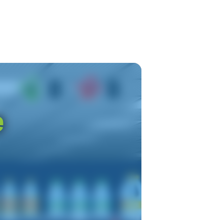
0
0
e